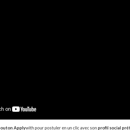
outon Apply
with pour postuler en un clic avec son
profil social pr