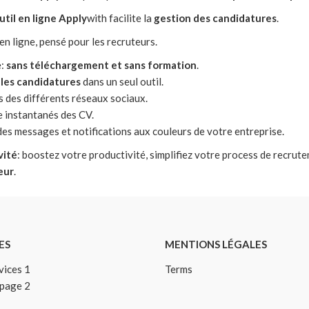
util en ligne Apply
with facilite la
gestion des candidatures
.
 en ligne, pensé pour les recruteurs.
e:
sans téléchargement et sans formation
.
 les candidatures
dans un seul outil.
 des différents réseaux sociaux.
e instantanés des CV.
es messages et notifications aux couleurs de votre entreprise.
vité
: boostez votre productivité, simplifiez votre process de recrut
eur
.
ES
MENTIONS LÉGALES
vices 1
Terms
 page 2